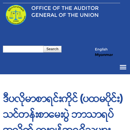
Skip to
OFFICE OF THE
AUDITOR
main
content
GENERAL OF THE UNION
Search
Search form
English
Myanmar
ဒီပလိုမာစာရင်းကိုင် (ပထမပိုင်း)
သင်တန်းစာမေးပွဲ ဘာသာရပ်
အလိုက် ထူးချွန်ဆုရရှိသူများ