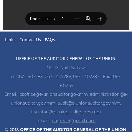
Links
Contact Us
FAQs
OFFICE OF THE AUDITOR GENERAL OF THE UNION.
No. 12, Nay Pyi Taw.
Tel: 067 - 407285, 067 - 407286, 067 - 407287 | Fax : 067 -
407339
Email :
psoffice@e-unionauditor.gov.mm
,
administration@e-
unionauditor.gov.mm
,
audit@e-unionauditor.gov.mm
,
itsection@e-unionauditor.gov.mm
gmail:
oagmac@gmail.com
© 2018
OFFICE OF THE AUDITOR
GENERAL OF THE UNION
.