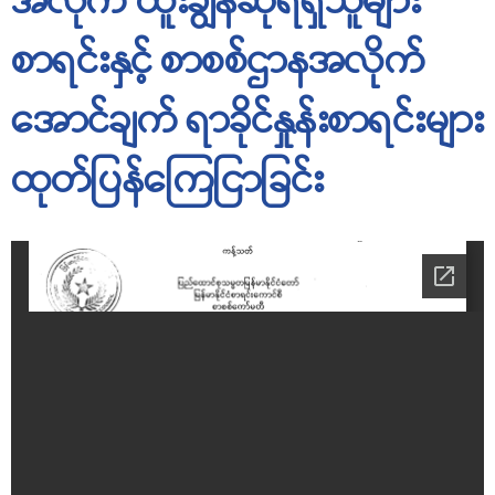
စာရင်းနှင့် စာစစ်ဌာနအလိုက်
အောင်ချက် ရာခိုင်နှုန်းစာရင်းများ
ထုတ်ပြန်ကြေငြာခြင်း