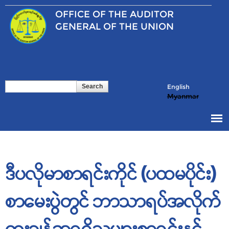
Skip to
OFFICE OF THE
AUDITOR
main
content
GENERAL OF THE UNION
Search
Search form
English
Myanmar
ဒီပလိုမာစာရင်းကိုင် (ပထမပိုင်း)
စာမေးပွဲတွင် ဘာသာရပ်အလိုက်
ထူးချွန်ဆုရရှိသူများစာရင်းနှင့်