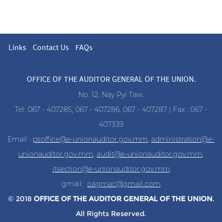
Links
Contact Us
FAQs
OFFICE OF THE AUDITOR GENERAL OF THE UNION.
No. 12, Nay Pyi Taw.
Tel: 067 - 407285, 067 - 407286, 067 - 407287 | Fax : 067 -
407339
Email :
psoffice@e-unionauditor.gov.mm
,
administration@e-
unionauditor.gov.mm
,
audit@e-unionauditor.gov.mm
,
itsection@e-unionauditor.gov.mm
gmail:
oagmac@gmail.com
© 2018
OFFICE OF THE AUDITOR
GENERAL OF THE UNION
.
All Rights Reserved.