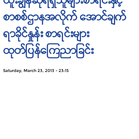
စာစစ်ဌာနအလိုက် အောင်ချက်
ရာခိုင်နှုန်း စာရင်းများ
ထုတ်ပြန်ကြေညာခြင်း
Saturday, March 23, 2013 - 23:15